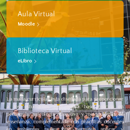
Aula Virtual
Moodle
Biblioteca Virtual
eLibro
La malla curricular esta diseñada para proporcionar
a los estudiantes una solida base teórica en
pedagogía, psicología educativa y metodologías de
enseñanza, complementada con practicas docentes
en ambientes reales que permiten aplicar y