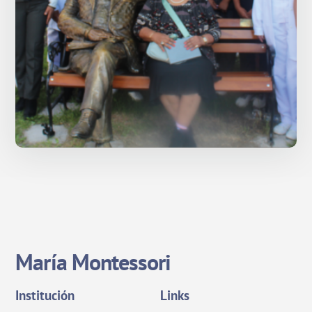
marzo 4, 2024
Inicio Año Académico 2024
María Montessori
Institución
Links