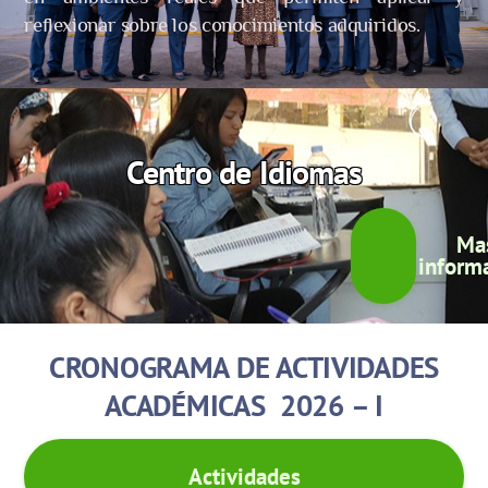
reflexionar sobre los conocimientos adquiridos.
Centro de Idiomas
Ma
inform
CRONOGRAMA DE ACTIVIDADES
ACADÉMICAS 2026 – I
Actividades