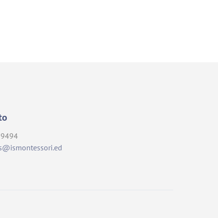
to
09494
s@ismontessori.ed