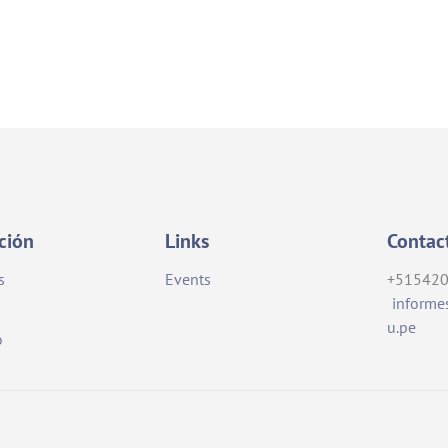
ución
Links
Contac
s
Events
+51542
informe
u.pe
o