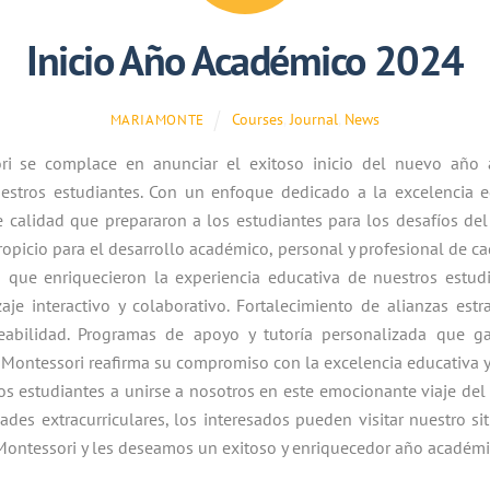
Inicio Año Académico 2024
Courses
,
Journal
,
News
MARIAMONTE
sori se complace en anunciar el exitoso inicio del nuevo añ
stros estudiantes. Con un enfoque dedicado a la excelencia edu
 calidad que prepararon a los estudiantes para los desafíos de
opicio para el desarrollo académico, personal y profesional de c
s que enriquecieron la experiencia educativa de nuestros estu
je interactivo y colaborativo. Fortalecimiento de alianzas estr
eabilidad. Programas de apoyo y tutoría personalizada que g
a Montessori reafirma su compromiso con la excelencia educativa y 
ros estudiantes a unirse a nosotros en este emocionante viaje d
des extracurriculares, los interesados pueden visitar nuestro sit
 Montessori y les deseamos un exitoso y enriquecedor año académi