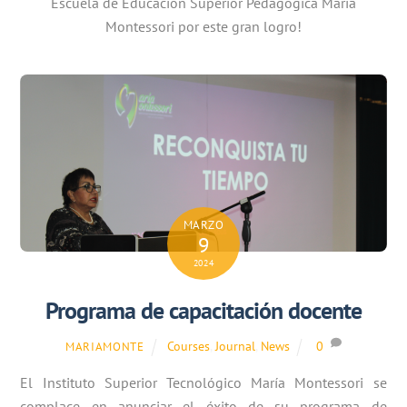
Escuela de Educación Superior Pedagógica María
Montessori por este gran logro!
MARZO
9
2024
Programa de capacitación docente
Courses
,
Journal
,
News
0
MARIAMONTE
El Instituto Superior Tecnológico María Montessori se
complace en anunciar el éxito de su programa de